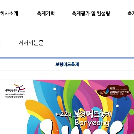
회사소개
​축제기획
​축제평가 및 컨설팅
​
제
저서와논문