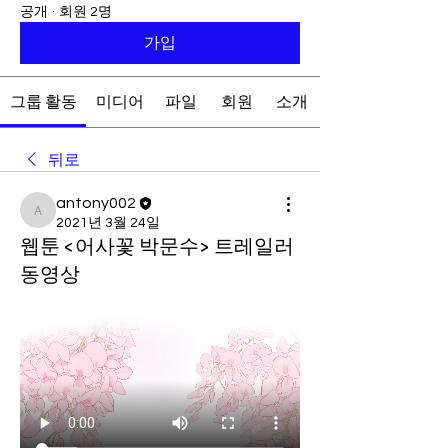
공개
·
회원 2명
가입
그룹 활동
미디어
파일
회원
소개
뒤로
antony002
antony002
2021년 3월 24일
웹툰 <어사꽃 박문수> 트레일러
동영상