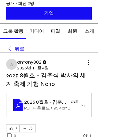
공개
·
회원 2명
가입
그룹 활동
미디어
파일
회원
소개
뒤로
antony002
antony002
2025년 11월 4일
2025 8월호 - 김춘식 박사의 세
계 축제 기행 No.10
.pdf
2025 8월호 - 김춘식 박사의 세계 축제 기행 No.10
PDF 다운로드 • 95.48MB
0
0
1