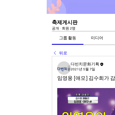
축제게시판
공개
·
회원 2명
그룹 활동
미디어
뒤로
다빈치문화기획
2021년 5월 7일
임영웅 [애모] 김수희가 