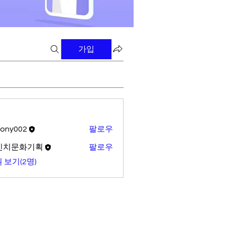
가입
tony002
팔로우
02
빈치문화기획
팔로우
 보기(2명)