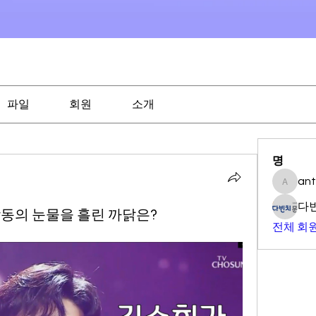
파일
회원
소개
명
an
antony0
다
감동의 눈물을 흘린 까닭은?
전체 회원