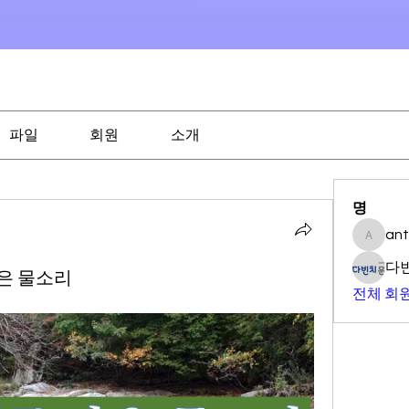
파일
회원
소개
명
an
antony0
다
맑은 물소리
전체 회원