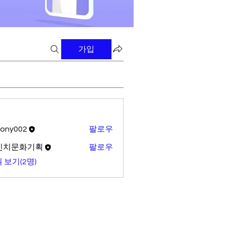
가입
tony002
팔로우
02
빈치문화기획
팔로우
 보기(2명)