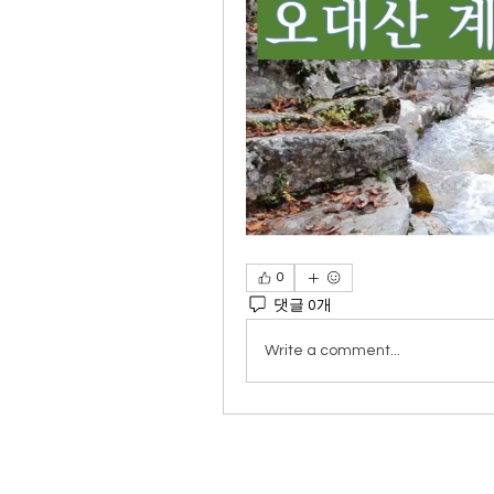
0
댓글 0개
Write a comment...