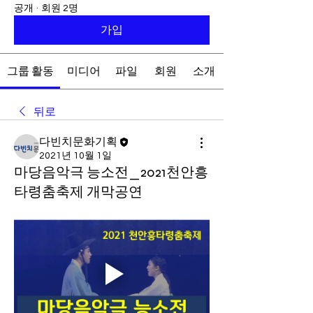
공개
·
회원 2명
가입
그룹 활동
미디어
파일
회원
소개
뒤로
다빈치문화기획
2021년 10월 1일
마당음악극 능소전_2021천안흥
타령춤축제 개막공연