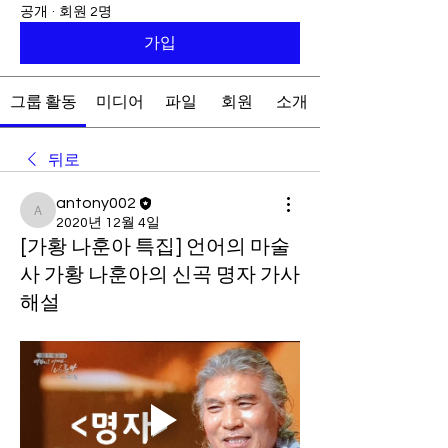
공개
·
회원 2명
가입
그룹 활동
미디어
파일
회원
소개
뒤로
antony002
antony002
2020년 12월 4일
[가황 나훈아 특집] 언어의 마술
사 가황 나훈아의 신곡 명자 가사
해설