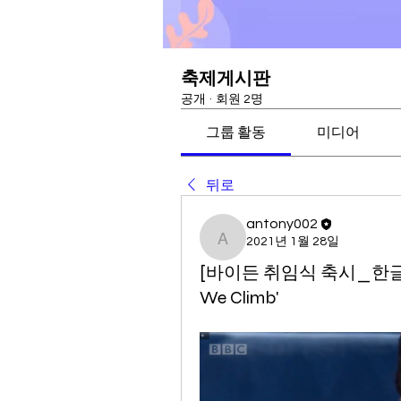
축제게시판
공개
·
회원 2명
그룹 활동
미디어
뒤로
antony002
2021년 1월 28일
antony002
[바이든 취임식 축시_한글자막] 
We Climb'