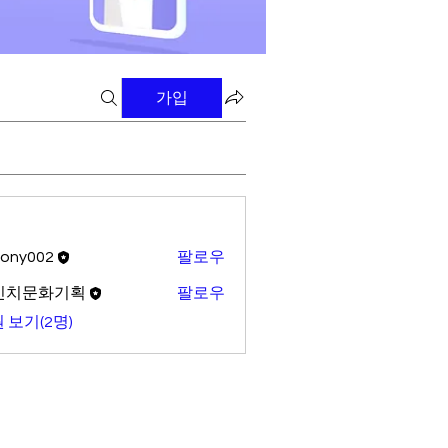
가입
tony002
팔로우
02
빈치문화기획
팔로우
 보기(2명)