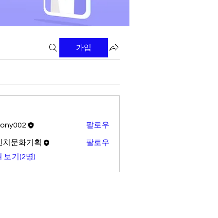
가입
tony002
팔로우
02
빈치문화기획
팔로우
 보기(2명)