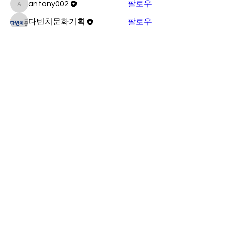
antony002
팔로우
antony002
다빈치문화기획
팔로우
전체 회원 보기(2명)
antony002@hanmail.net
충남 천안시 동남구 청수 14로 96. 705호(백석
문화대학교 창업보육센터)
www.facebook.com/
다빈치문화기획 축제컨
설팅