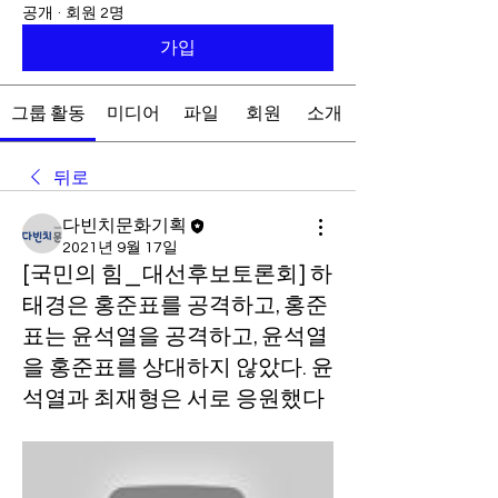
공개
·
회원 2명
가입
그룹 활동
미디어
파일
회원
소개
뒤로
다빈치문화기획
2021년 9월 17일
[국민의 힘_대선후보토론회] 하
태경은 홍준표를 공격하고, 홍준
표는 윤석열을 공격하고, 윤석열
을 홍준표를 상대하지 않았다. 윤
석열과 최재형은 서로 응원했다